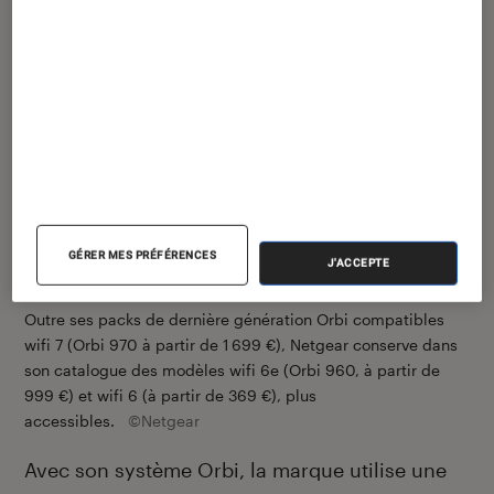
GÉRER MES PRÉFÉRENCES
J'ACCEPTE
Outre ses packs de dernière génération Orbi compatibles
wifi 7 (Orbi 970 à partir de 1 699 €), Netgear conserve dans
son catalogue des modèles wifi 6e (Orbi 960, à partir de
999 €) et wifi 6 (à partir de 369 €), plus
accessibles.
©Netgear
Avec son système Orbi, la marque utilise une