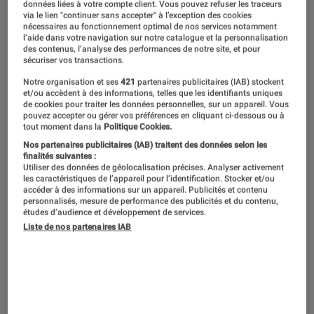
données liées à votre compte client. Vous pouvez refuser les traceurs
via le lien "continuer sans accepter" à l’exception des cookies
Avec la multiplication des
nécessaires au fonctionnement optimal de nos services notamment
l’aide dans votre navigation sur notre catalogue et la personnalisation
équipements connectés, on peut avoir
des contenus, l’analyse des performances de notre site, et pour
sécuriser vos transactions.
besoin d’une connexion wifi jusque
Notre organisation et ses
421
partenaires publicitaires (IAB) stockent
dans son jardin. Pourquoi est-ce une
et/ou accèdent à des informations, telles que les identifiants uniques
de cookies pour traiter les données personnelles, sur un appareil. Vous
bonne idée de s’y intéresser ? Et
pouvez accepter ou gérer vos préférences en cliquant ci-dessous ou à
tout moment dans la
Politique Cookies.
comment s’y prendre pour que
Nos partenaires publicitaires (IAB) traitent des données selon les
l’extérieur se transforme en une pièce
finalités suivantes :
Utiliser des données de géolocalisation précises. Analyser activement
de vie supplémentaire dans laquelle
les caractéristiques de l’appareil pour l’identification. Stocker et/ou
accéder à des informations sur un appareil. Publicités et contenu
on peut travailler et se divertir ?
personnalisés, mesure de performance des publicités et du contenu,
études d’audience et développement de services.
Liste de nos partenaires IAB
Introduction
Du wifi dans le jardin : une idée incongrue ? Pas
tant que cela. On peut en avoir besoin pour
diverses raisons. D’abord, la plus évidente :
le