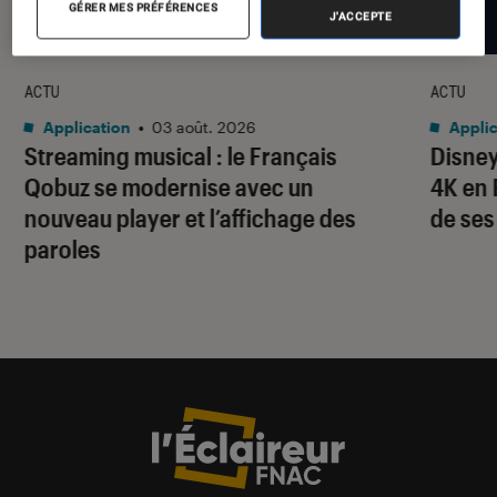
GÉRER MES PRÉFÉRENCES
J'ACCEPTE
ACTU
ACTU
Application
•
03 août. 2026
Applic
Streaming musical : le Français
Disney
Qobuz se modernise avec un
4K en 
nouveau player et l’affichage des
de ses
paroles