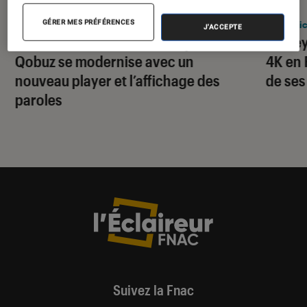
ACTU
ACTU
GÉRER MES PRÉFÉRENCES
Application
•
03 août. 2026
Applic
J'ACCEPTE
Streaming musical : le Français
Disney
Qobuz se modernise avec un
4K en 
nouveau player et l’affichage des
de ses
paroles
Suivez la Fnac