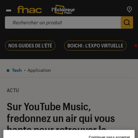
Trouv
De
NOS GUIDES DE L'ÉTÉ
BOICHI : L'EXPO VIRTUELLE
Tech
Application
ACTU
Sur YouTube Music,
fredonnez un air qui vous
hante pour retrouver le
Continuer sans accepter