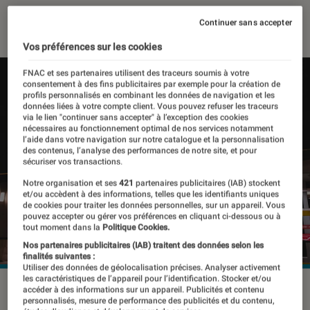
17 novembre 2021
・
Par
Thomas Estimbre
Continuer sans accepter
Vos préférences sur les cookies
FNAC et ses partenaires utilisent des traceurs soumis à votre
consentement à des fins publicitaires par exemple pour la création de
profils personnalisés en combinant les données de navigation et les
données liées à votre compte client. Vous pouvez refuser les traceurs
via le lien "continuer sans accepter" à l’exception des cookies
nécessaires au fonctionnement optimal de nos services notamment
l’aide dans votre navigation sur notre catalogue et la personnalisation
des contenus, l’analyse des performances de notre site, et pour
sécuriser vos transactions.
Notre organisation et ses
421
partenaires publicitaires (IAB) stockent
et/ou accèdent à des informations, telles que les identifiants uniques
de cookies pour traiter les données personnelles, sur un appareil. Vous
pouvez accepter ou gérer vos préférences en cliquant ci-dessous ou à
tout moment dans la
Politique Cookies.
Nos partenaires publicitaires (IAB) traitent des données selon les
finalités suivantes :
Utiliser des données de géolocalisation précises. Analyser activement
les caractéristiques de l’appareil pour l’identification. Stocker et/ou
La chaîne de cinémas AMC accepte désormais les
accéder à des informations sur un appareil. Publicités et contenu
personnalisés, mesure de performance des publicités et du contenu,
paiements en bitcoin, ethereum ou litecoin.
©Donreál