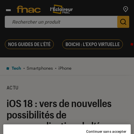
Trouv
De
NOS GUIDES DE L'ÉTÉ
BOICHI : L'EXPO VIRTUELLE
Tech
Smartphones
iPhone
ACTU
iOS 18 : vers de nouvelles
possibilités de
personnalisation de l’écran
Continuer sans accepter