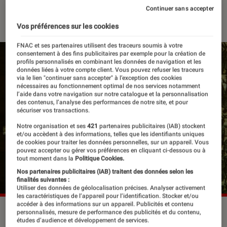
Continuer sans accepter
12 novembre 2021
・
Par
Félix Tardieu
Vos préférences sur les cookies
FNAC et ses partenaires utilisent des traceurs soumis à votre
consentement à des fins publicitaires par exemple pour la création de
profils personnalisés en combinant les données de navigation et les
données liées à votre compte client. Vous pouvez refuser les traceurs
via le lien "continuer sans accepter" à l’exception des cookies
nécessaires au fonctionnement optimal de nos services notamment
l’aide dans votre navigation sur notre catalogue et la personnalisation
des contenus, l’analyse des performances de notre site, et pour
sécuriser vos transactions.
Notre organisation et ses
421
partenaires publicitaires (IAB) stockent
et/ou accèdent à des informations, telles que les identifiants uniques
de cookies pour traiter les données personnelles, sur un appareil. Vous
pouvez accepter ou gérer vos préférences en cliquant ci-dessous ou à
tout moment dans la
Politique Cookies.
Nos partenaires publicitaires (IAB) traitent des données selon les
finalités suivantes :
Utiliser des données de géolocalisation précises. Analyser activement
les caractéristiques de l’appareil pour l’identification. Stocker et/ou
accéder à des informations sur un appareil. Publicités et contenu
L'abîme. Nantes dans la traite atlantique et l'esclavage
personnalisés, mesure de performance des publicités et du contenu,
études d’audience et développement de services.
colonial, 1707-1830. Château des ducs de Bretagne - Nantes.