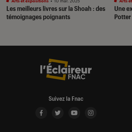
Arts et expositions
•
10 mar. 2025
Arts e
Les meilleurs livres sur la Shoah : des
Une ex
témoignages poignants
Potter
Suivez la Fnac