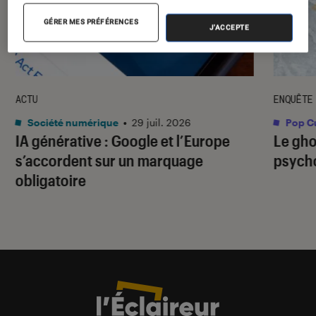
GÉRER MES PRÉFÉRENCES
J'ACCEPTE
ACTU
ENQUÊTE
Société numérique
•
29 juil. 2026
Pop Cu
IA générative : Google et l’Europe
Le gho
s’accordent sur un marquage
psycho
obligatoire