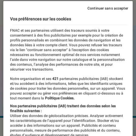
07 février 2024
・
Par
Kesso Diallo
Continuer sans accepter
Vos préférences sur les cookies
FNAC et ses partenaires utilisent des traceurs soumis à votre
consentement à des fins publicitaires par exemple pour la création de
profils personnalisés en combinant les données de navigation et les
données liées à votre compte client. Vous pouvez refuser les traceurs
via le lien "continuer sans accepter" à l’exception des cookies
nécessaires au fonctionnement optimal de nos services notamment
l’aide dans votre navigation sur notre catalogue et la personnalisation
des contenus, l’analyse des performances de notre site, et pour
sécuriser vos transactions.
Notre organisation et ses
421
partenaires publicitaires (IAB) stockent
et/ou accèdent à des informations, telles que les identifiants uniques
de cookies pour traiter les données personnelles, sur un appareil. Vous
pouvez accepter ou gérer vos préférences en cliquant ci-dessous ou à
tout moment dans la
Politique Cookies.
Nos partenaires publicitaires (IAB) traitent des données selon les
finalités suivantes :
Utiliser des données de géolocalisation précises. Analyser activement
les caractéristiques de l’appareil pour l’identification. Stocker et/ou
accéder à des informations sur un appareil. Publicités et contenu
Meta va aussi s’attaquer aux contenus audio et vidéo.
personnalisés, mesure de performance des publicités et du contenu,
©Meta
études d’audience et développement de services.