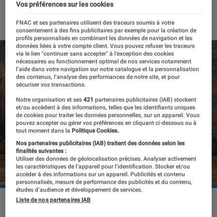
Vos préférences sur les cookies
19 septembre 2023
・
Par
Damien Fregoli
FNAC et ses partenaires utilisent des traceurs soumis à votre
consentement à des fins publicitaires par exemple pour la création de
profils personnalisés en combinant les données de navigation et les
données liées à votre compte client. Vous pouvez refuser les traceurs
via le lien "continuer sans accepter" à l’exception des cookies
nécessaires au fonctionnement optimal de nos services notamment
l’aide dans votre navigation sur notre catalogue et la personnalisation
des contenus, l’analyse des performances de notre site, et pour
sécuriser vos transactions.
Notre organisation et ses
421
partenaires publicitaires (IAB) stockent
et/ou accèdent à des informations, telles que les identifiants uniques
de cookies pour traiter les données personnelles, sur un appareil. Vous
pouvez accepter ou gérer vos préférences en cliquant ci-dessous ou à
tout moment dans la
Politique Cookies.
Nos partenaires publicitaires (IAB) traitent des données selon les
finalités suivantes :
Utiliser des données de géolocalisation précises. Analyser activement
les caractéristiques de l’appareil pour l’identification. Stocker et/ou
accéder à des informations sur un appareil. Publicités et contenu
personnalisés, mesure de performance des publicités et du contenu,
études d’audience et développement de services.
Liste de nos partenaires IAB
Les Xbox Series S et Series X.
©ESOIex/Shutterstock