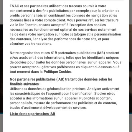
FNAC et ses partenaires utilisent des traceurs soumis à votre
31 août 2023
・
Par
Kesso Diallo
consentement à des fins publicitaires par exemple pour la création de
profils personnalisés en combinant les données de navigation et les
données liées à votre compte client. Vous pouvez refuser les traceurs
via le lien "continuer sans accepter" à l’exception des cookies
nécessaires au fonctionnement optimal de nos services notamment
l’aide dans votre navigation sur notre catalogue et la personnalisation
des contenus, l’analyse des performances de notre site, et pour
sécuriser vos transactions.
Notre organisation et ses
419
partenaires publicitaires (IAB) stockent
et/ou accèdent à des informations, telles que les identifiants uniques
de cookies pour traiter les données personnelles, sur un appareil. Vous
pouvez accepter ou gérer vos préférences en cliquant ci-dessous ou à
tout moment dans la
Politique Cookies.
Nos partenaires publicitaires (IAB) traitent des données selon les
finalités suivantes :
Utiliser des données de géolocalisation précises. Analyser activement
les caractéristiques de l’appareil pour l’identification. Stocker et/ou
accéder à des informations sur un appareil. Publicités et contenu
personnalisés, mesure de performance des publicités et du contenu,
études d’audience et développement de services.
Liste de nos partenaires IAB
Malgré ses avantages, la formule payante de Twitter peine à
séduire.
©ssi77 / Shutterstock