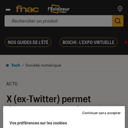
Trouv
De
NOS GUIDES DE L'ÉTÉ
BOICHI : L'EXPO VIRTUELLE
Tech
Société numérique
ACTU
X (ex-Twitter) permet
désormais à ses abonnés
Continuer sans accepter
payants de cacher leurs likes
Vos préférences sur les cookies