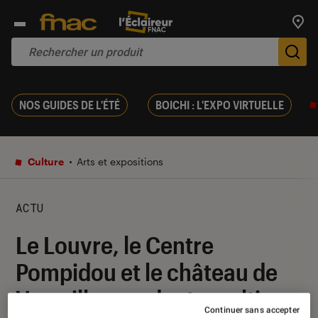
Trouv
De
NOS GUIDES DE L'ÉTÉ
BOICHI : L'EXPO VIRTUELLE
Culture
Arts et expositions
ACTU
Le Louvre, le Centre
Pompidou et le château de
Versailles rendent un ultime
Continuer sans accepter