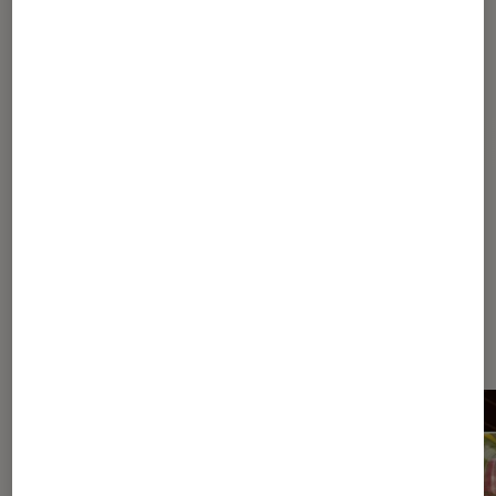
Pour aller plus loin
Art contemporain
Exposition
Hommage
Dernièrement dans Actu Arts et
expositions