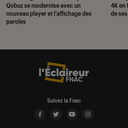
Qobuz se modernise avec un
4K en 
nouveau player et l’affichage des
de ses
paroles
Suivez la Fnac