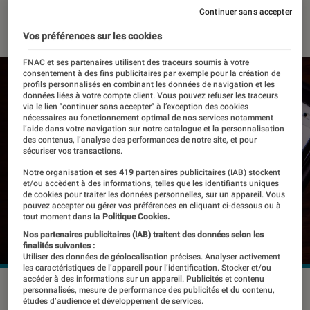
Continuer sans accepter
22 juin 2023
・
Par
Benjamin Logerot
Vos préférences sur les cookies
FNAC et ses partenaires utilisent des traceurs soumis à votre
consentement à des fins publicitaires par exemple pour la création de
profils personnalisés en combinant les données de navigation et les
données liées à votre compte client. Vous pouvez refuser les traceurs
via le lien "continuer sans accepter" à l’exception des cookies
nécessaires au fonctionnement optimal de nos services notamment
l’aide dans votre navigation sur notre catalogue et la personnalisation
des contenus, l’analyse des performances de notre site, et pour
sécuriser vos transactions.
Notre organisation et ses
419
partenaires publicitaires (IAB) stockent
et/ou accèdent à des informations, telles que les identifiants uniques
de cookies pour traiter les données personnelles, sur un appareil. Vous
pouvez accepter ou gérer vos préférences en cliquant ci-dessous ou à
tout moment dans la
Politique Cookies.
Nos partenaires publicitaires (IAB) traitent des données selon les
finalités suivantes :
Utiliser des données de géolocalisation précises. Analyser activement
les caractéristiques de l’appareil pour l’identification. Stocker et/ou
accéder à des informations sur un appareil. Publicités et contenu
Face aux réponses jugées insuffisantes de la part de Reddit,
personnalisés, mesure de performance des publicités et du contenu,
études d’audience et développement de services.
de nombreuses communautés mettent au point de nouvelles