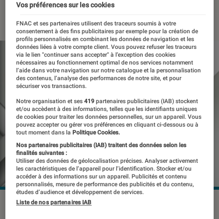
Vos préférences sur les cookies
11 juin 2023
・
Par
Benjamin Logerot
FNAC et ses partenaires utilisent des traceurs soumis à votre
consentement à des fins publicitaires par exemple pour la création de
profils personnalisés en combinant les données de navigation et les
données liées à votre compte client. Vous pouvez refuser les traceurs
via le lien "continuer sans accepter" à l’exception des cookies
nécessaires au fonctionnement optimal de nos services notamment
l’aide dans votre navigation sur notre catalogue et la personnalisation
des contenus, l’analyse des performances de notre site, et pour
sécuriser vos transactions.
Notre organisation et ses
419
partenaires publicitaires (IAB) stockent
et/ou accèdent à des informations, telles que les identifiants uniques
de cookies pour traiter les données personnelles, sur un appareil. Vous
pouvez accepter ou gérer vos préférences en cliquant ci-dessous ou à
tout moment dans la
Politique Cookies.
Nos partenaires publicitaires (IAB) traitent des données selon les
finalités suivantes :
Utiliser des données de géolocalisation précises. Analyser activement
les caractéristiques de l’appareil pour l’identification. Stocker et/ou
accéder à des informations sur un appareil. Publicités et contenu
personnalisés, mesure de performance des publicités et du contenu,
études d’audience et développement de services.
Le design du Zenfone 10 devrait ressembler à celui de son
Liste de nos partenaires IAB
prédécesseur.
©Asus