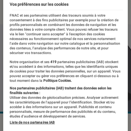
Vos préférences sur les cookies
29 mai 2023
・
Par
Benjamin Logerot
FNAC et ses partenaires utilisent des traceurs soumis à votre
consentement à des fins publicitaires par exemple pour la création de
profils personnalisés en combinant les données de navigation et les
données liées à votre compte client. Vous pouvez refuser les traceurs
via le lien "continuer sans accepter" à l’exception des cookies
nécessaires au fonctionnement optimal de nos services notamment
l’aide dans votre navigation sur notre catalogue et la personnalisation
des contenus, l’analyse des performances de notre site, et pour
sécuriser vos transactions.
Notre organisation et ses
419
partenaires publicitaires (IAB) stockent
et/ou accèdent à des informations, telles que les identifiants uniques
de cookies pour traiter les données personnelles, sur un appareil. Vous
pouvez accepter ou gérer vos préférences en cliquant ci-dessous ou à
tout moment dans la
Politique Cookies.
Nos partenaires publicitaires (IAB) traitent des données selon les
finalités suivantes :
Utiliser des données de géolocalisation précises. Analyser activement
les caractéristiques de l’appareil pour l’identification. Stocker et/ou
accéder à des informations sur un appareil. Publicités et contenu
personnalisés, mesure de performance des publicités et du contenu,
études d’audience et développement de services.
Déjà des informations sur les iPhone de 2024 fuitent sur le
Liste de nos partenaires IAB
net.
©Thanes.Op / Shutterstock