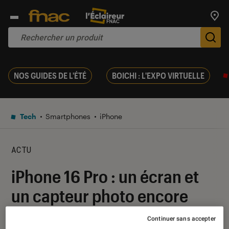
Trouv
De
NOS GUIDES DE L'ÉTÉ
BOICHI : L'EXPO VIRTUELLE
Tech
Smartphones
iPhone
ACTU
iPhone 16 Pro : un écran et
un capteur photo encore
plus grand ?
Continuer sans accepter