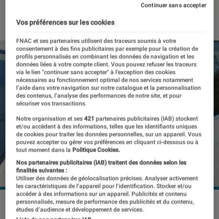
Continuer sans accepter
17 mai 2023
・
Par
Benjamin Logerot
Vos préférences sur les cookies
FNAC et ses partenaires utilisent des traceurs soumis à votre
consentement à des fins publicitaires par exemple pour la création de
profils personnalisés en combinant les données de navigation et les
données liées à votre compte client. Vous pouvez refuser les traceurs
via le lien "continuer sans accepter" à l’exception des cookies
nécessaires au fonctionnement optimal de nos services notamment
l’aide dans votre navigation sur notre catalogue et la personnalisation
des contenus, l’analyse des performances de notre site, et pour
sécuriser vos transactions.
Notre organisation et ses
421
partenaires publicitaires (IAB) stockent
et/ou accèdent à des informations, telles que les identifiants uniques
de cookies pour traiter les données personnelles, sur un appareil. Vous
pouvez accepter ou gérer vos préférences en cliquant ci-dessous ou à
tout moment dans la
Politique Cookies.
Nos partenaires publicitaires (IAB) traitent des données selon les
finalités suivantes :
Utiliser des données de géolocalisation précises. Analyser activement
les caractéristiques de l’appareil pour l’identification. Stocker et/ou
accéder à des informations sur un appareil. Publicités et contenu
personnalisés, mesure de performance des publicités et du contenu,
Le permis de conduire a 100 ans et s'apprête à être
études d’audience et développement de services.
dématérialisé.
©veryulissa/Shutterstock