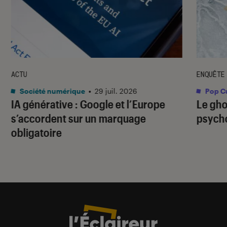
ACTU
ENQUÊTE
Société numérique
•
29 juil. 2026
Pop Cu
IA générative : Google et l’Europe
Le gho
s’accordent sur un marquage
psycho
obligatoire