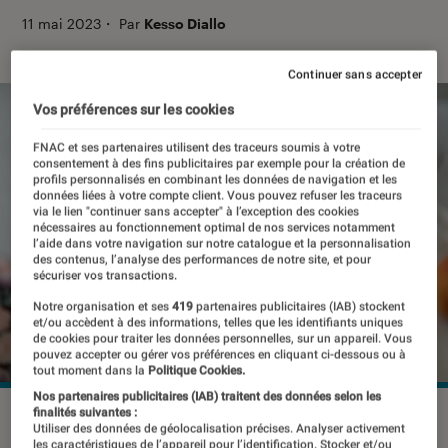
11 mai 2023
・
Par
Kesso Diallo
Continuer sans accepter
Vos préférences sur les cookies
FNAC et ses partenaires utilisent des traceurs soumis à votre
consentement à des fins publicitaires par exemple pour la création de
profils personnalisés en combinant les données de navigation et les
données liées à votre compte client. Vous pouvez refuser les traceurs
via le lien "continuer sans accepter" à l’exception des cookies
nécessaires au fonctionnement optimal de nos services notamment
l’aide dans votre navigation sur notre catalogue et la personnalisation
des contenus, l’analyse des performances de notre site, et pour
sécuriser vos transactions.
Notre organisation et ses
419
partenaires publicitaires (IAB) stockent
et/ou accèdent à des informations, telles que les identifiants uniques
de cookies pour traiter les données personnelles, sur un appareil. Vous
pouvez accepter ou gérer vos préférences en cliquant ci-dessous ou à
tout moment dans la
Politique Cookies.
Nos partenaires publicitaires (IAB) traitent des données selon les
finalités suivantes :
Disposant de nouvelles capacités, Bard sera prochainement
Utiliser des données de géolocalisation précises. Analyser activement
intégré au moteur de recherche de Google.
©DenPhotos /
les caractéristiques de l’appareil pour l’identification. Stocker et/ou