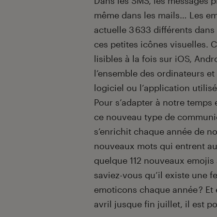
Introduction
Dans les SMS, les messages pr
même dans les mails… Les emoj
actuelle 3 633 différents dans 
ces petites icônes visuelles. 
lisibles à la fois sur iOS, An
l’ensemble des ordinateurs et
logiciel ou l’application utilisé
Pour s’adapter à notre temps 
ce nouveau type de communica
s’enrichit chaque année de n
nouveaux mots qui entrent au 
quelque 112 nouveaux emojis ava
saviez-vous qu’il existe une 
emoticons chaque année ? Et e
avril jusque fin juillet, il est