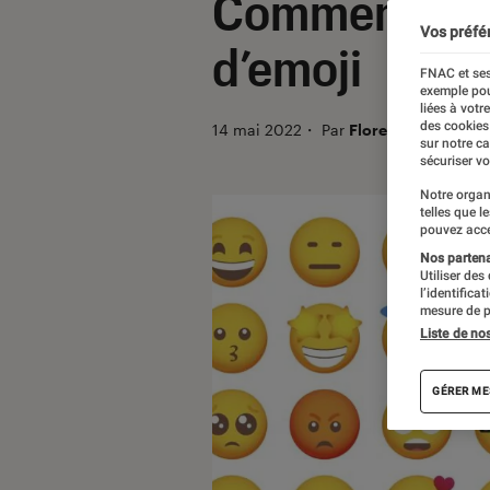
Comment prop
Vos préfé
d’emoji
FNAC et ses
exemple pou
liées à votr
des cookies
14 mai 2022
・
Par
Florence Santrot
sur notre c
sécuriser vo
Notre organ
telles que l
pouvez acce
Nos partenai
Utiliser des
l’identifica
mesure de p
Liste de no
GÉRER ME