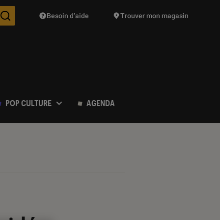
Besoin d’aide
Trouver mon magasin
Des suggestions de produits vont vous être proposées pendant vo
POP CULTURE
AGENDA