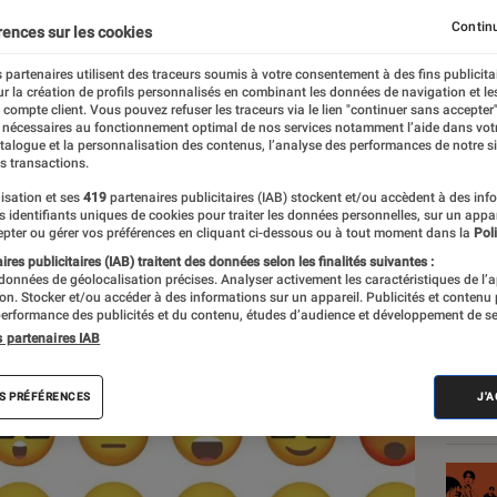
oser officiellement vos
Continu
rences sur les cookies
 partenaires utilisent des traceurs soumis à votre consentement à des fins publicita
r la création de profils personnalisés en combinant les données de navigation et l
e compte client. Vous pouvez refuser les traceurs via le lien "continuer sans accepter"
 nécessaires au fonctionnement optimal de nos services notamment l’aide dans vot
atalogue et la personnalisation des contenus, l’analyse des performances de notre si
s transactions.
isation et ses
419
partenaires publicitaires (IAB) stockent et/ou accèdent à des inf
es identifiants uniques de cookies pour traiter les données personnelles, sur un appa
Les
pter ou gérer vos préférences en cliquant ci-dessous ou à tout moment dans la
Poli
res publicitaires (IAB) traitent des données selon les finalités suivantes :
 données de géolocalisation précises. Analyser activement les caractéristiques de l’
tion. Stocker et/ou accéder à des informations sur un appareil. Publicités et contenu
erformance des publicités et du contenu, études d’audience et développement de se
s partenaires IAB
S PRÉFÉRENCES
J'