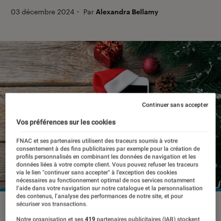
03 décembre 2024
・
Par
Alexandra Bellamy
Continuer sans accepter
Vos préférences sur les cookies
FNAC et ses partenaires utilisent des traceurs soumis à votre
consentement à des fins publicitaires par exemple pour la création de
profils personnalisés en combinant les données de navigation et les
données liées à votre compte client. Vous pouvez refuser les traceurs
via le lien "continuer sans accepter" à l’exception des cookies
nécessaires au fonctionnement optimal de nos services notamment
l’aide dans votre navigation sur notre catalogue et la personnalisation
des contenus, l’analyse des performances de notre site, et pour
sécuriser vos transactions.
©5 second Studio/Shutterstock
Notre organisation et ses
419
partenaires publicitaires (IAB) stockent