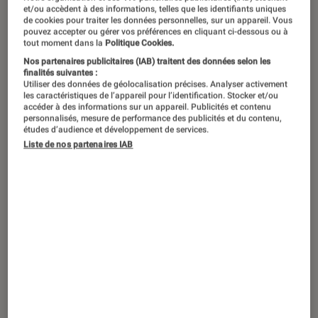
et/ou accèdent à des informations, telles que les identifiants uniques
de cookies pour traiter les données personnelles, sur un appareil. Vous
Quand arrivent les fêtes de fin
pouvez accepter ou gérer vos préférences en cliquant ci-dessous ou à
tout moment dans la
Politique Cookies.
d’année, certains d’entre nous se
Nos partenaires publicitaires (IAB) traitent des données selon les
sentent tiraillés entre l’envie de gâter
finalités suivantes :
Utiliser des données de géolocalisation précises. Analyser activement
leurs proches et leur conscience
les caractéristiques de l’appareil pour l’identification. Stocker et/ou
accéder à des informations sur un appareil. Publicités et contenu
écologique. Pour limiter les impacts
personnalisés, mesure de performance des publicités et du contenu,
études d’audience et développement de services.
de vos achats, pourquoi ne pas opter
Liste de nos partenaires IAB
pour des cadeaux reconditionnés ? Si
vous n’avez pas déjà sauté le pas de la
seconde main, voici trois bonnes
raisons de le faire.
Introduction
Que ce soit pour faire des achats pendant
la
période de Noël
, pour un anniversaire, une