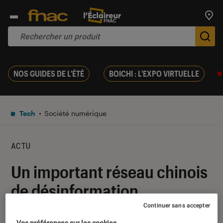
Trouv
De
NOS GUIDES DE L'ÉTÉ
BOICHI : L'EXPO VIRTUELLE
Tech
Société numérique
ACTU
Un important réseau chinois
de désinformation
démantelé par Meta
Continuer sans accepter
Vos préférences sur les cookies