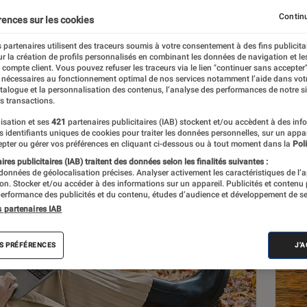
 prometteur
Continu
rences sur les cookies
 partenaires utilisent des traceurs soumis à votre consentement à des fins publicita
r la création de profils personnalisés en combinant les données de navigation et l
e compte client. Vous pouvez refuser les traceurs via le lien "continuer sans accepter"
 nécessaires au fonctionnement optimal de nos services notamment l’aide dans vot
atalogue et la personnalisation des contenus, l’analyse des performances de notre si
s transactions.
isation et ses
421
partenaires publicitaires (IAB) stockent et/ou accèdent à des inf
Les
es identifiants uniques de cookies pour traiter les données personnelles, sur un appa
pter ou gérer vos préférences en cliquant ci-dessous ou à tout moment dans la
Poli
res publicitaires (IAB) traitent des données selon les finalités suivantes :
 données de géolocalisation précises. Analyser activement les caractéristiques de l’
tion. Stocker et/ou accéder à des informations sur un appareil. Publicités et contenu
erformance des publicités et du contenu, études d’audience et développement de se
s partenaires IAB
S PRÉFÉRENCES
J'