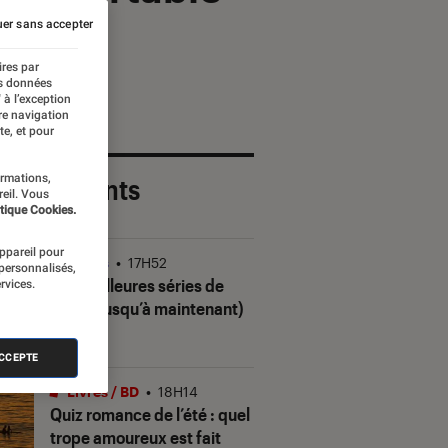
er sans accepter
ires par
es données
 à l’exception
re navigation
te, et pour
ormations,
 plus récents
reil. Vous
tique Cookies.
appareil pour
Séries
•
17H52
 personnalisés,
Les meilleures séries de
rvices.
2026 (jusqu’à maintenant)
ACCEPTE
Livres / BD
•
18H14
Quiz romance de l’été : quel
trope amoureux est fait