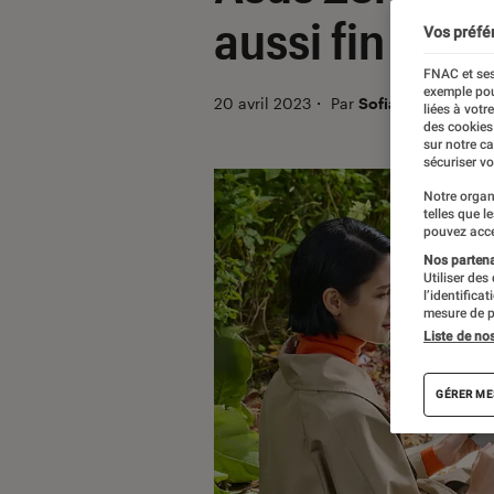
aussi fin que
Vos préfé
FNAC et ses
exemple pou
20 avril 2023
・
Par
Sofian Nouira
liées à votr
des cookies
sur notre c
sécuriser vo
Notre organ
telles que l
pouvez acce
Nos partenai
Utiliser des
l’identifica
mesure de p
Liste de no
GÉRER ME