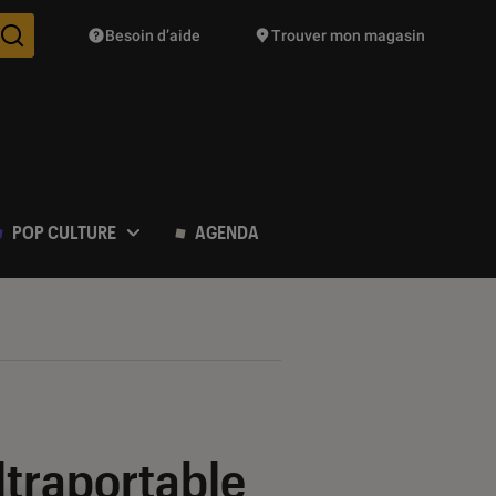
Besoin d’aide
Trouver mon magasin
Des suggestions de produits vont vous être proposées pendant vo
POP CULTURE
AGENDA
ltraportable