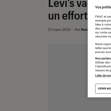
Levi’s va uti
Vos préfé
un effort de d
FNAC et ses
exemple pou
liées à votr
des cookies
27 mars 2023
・
Par
Kesso Diallo
sur notre c
sécuriser vo
Notre organ
telles que l
pouvez acce
Nos partenai
Utiliser des
l’identifica
mesure de p
Liste de no
GÉRER ME