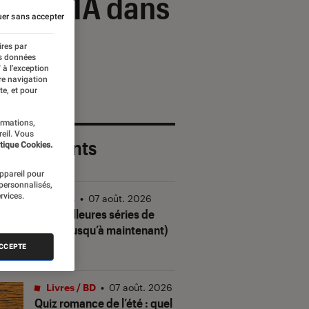
 par l’IA dans
er sans accepter
ires par
es données
 à l’exception
re navigation
te, et pour
ormations,
reil. Vous
 plus récents
tique Cookies.
appareil pour
 personnalisés,
rvices.
Séries
•
07 août. 2026
Les meilleures séries de
2026 (jusqu’à maintenant)
ACCEPTE
Livres / BD
•
07 août. 2026
Quiz romance de l’été : quel