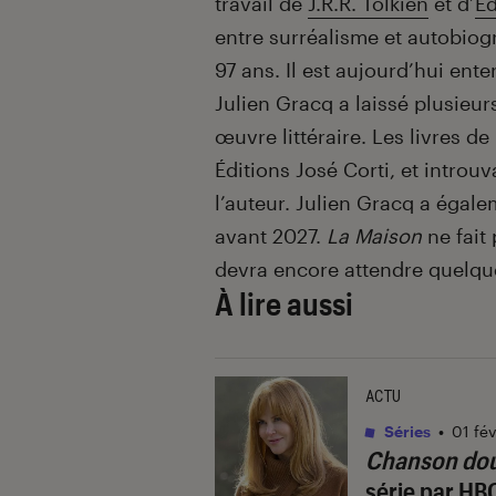
travail de
J.R.R. Tolkien
et d’
Ed
entre surréalisme et autobiogr
97 ans. Il est aujourd’hui enter
Julien Gracq a laissé plusieur
œuvre littéraire. Les livres d
Éditions José Corti, et introu
l’auteur. Julien Gracq a égale
avant 2027.
La Maison
ne fait 
devra encore attendre quelqu
À lire aussi
ACTU
Séries
•
01 fé
Chanson do
série par HB