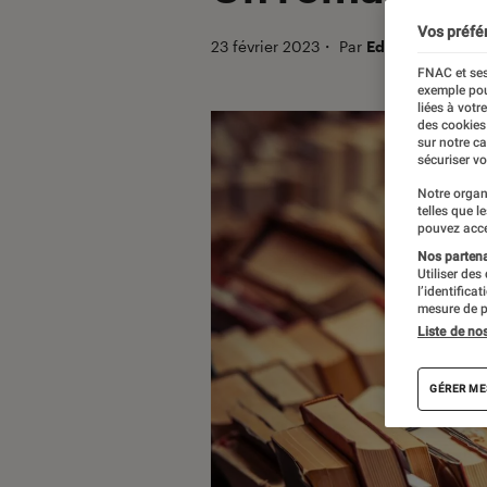
Vos préfé
23 février 2023
・
Par
Edouard Lebigr
FNAC et ses
exemple pou
liées à votr
des cookies
sur notre c
sécuriser vo
Notre organ
telles que l
pouvez acce
Nos partenai
Utiliser des
l’identifica
mesure de p
Liste de no
GÉRER ME