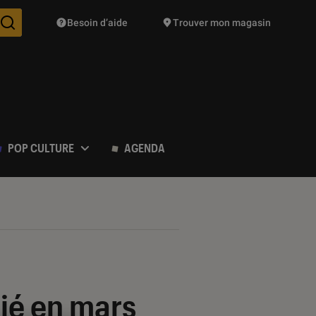
Besoin d’aide
Trouver mon magasin
Des suggestions de produits vont vous être proposées pendant vo
POP CULTURE
AGENDA
ié en mars