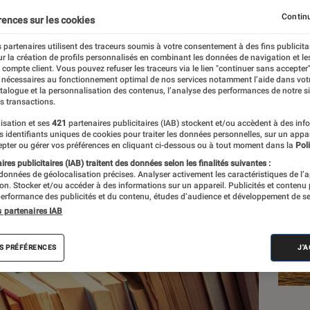
Continu
rences sur les cookies
e
 partenaires utilisent des traceurs soumis à votre consentement à des fins publicita
r la création de profils personnalisés en combinant les données de navigation et l
e compte client. Vous pouvez refuser les traceurs via le lien "continuer sans accepter"
 nécessaires au fonctionnement optimal de nos services notamment l’aide dans vot
Les
atalogue et la personnalisation des contenus, l’analyse des performances de notre si
s transactions.
isation et ses
421
partenaires publicitaires (IAB) stockent et/ou accèdent à des inf
es identifiants uniques de cookies pour traiter les données personnelles, sur un appa
pter ou gérer vos préférences en cliquant ci-dessous ou à tout moment dans la
Poli
res publicitaires (IAB) traitent des données selon les finalités suivantes :
 données de géolocalisation précises. Analyser activement les caractéristiques de l’
tion. Stocker et/ou accéder à des informations sur un appareil. Publicités et contenu
erformance des publicités et du contenu, études d’audience et développement de se
s partenaires IAB
S PRÉFÉRENCES
J'