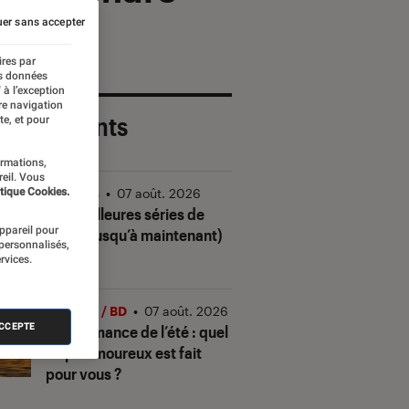
er sans accepter
ires par
es données
 à l’exception
re navigation
 plus récents
te, et pour
ormations,
reil. Vous
tique Cookies.
Séries
•
07 août. 2026
Les meilleures séries de
appareil pour
2026 (jusqu’à maintenant)
 personnalisés,
rvices.
Livres / BD
•
07 août. 2026
ACCEPTE
Quiz romance de l’été : quel
trope amoureux est fait
pour vous ?