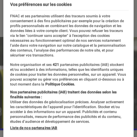
célèbre actrice américaine
Vos préférences sur les cookies
FNAC et ses partenaires utilisent des traceurs soumis à votre
01 février 2023
・
Par
Agathe Renac
consentement à des fins publicitaires par exemple pour la création de
profils personnalisés en combinant les données de navigation et les
données liées à votre compte client. Vous pouvez refuser les traceurs
via le lien "continuer sans accepter" à l’exception des cookies
nécessaires au fonctionnement optimal de nos services notamment
l’aide dans votre navigation sur notre catalogue et la personnalisation
des contenus, l’analyse des performances de notre site, et pour
sécuriser vos transactions.
Notre organisation et ses
421
partenaires publicitaires (IAB) stockent
et/ou accèdent à des informations, telles que les identifiants uniques
de cookies pour traiter les données personnelles, sur un appareil. Vous
pouvez accepter ou gérer vos préférences en cliquant ci-dessous ou à
tout moment dans la
Politique Cookies.
Nos partenaires publicitaires (IAB) traitent des données selon les
finalités suivantes :
Utiliser des données de géolocalisation précises. Analyser activement
les caractéristiques de l’appareil pour l’identification. Stocker et/ou
accéder à des informations sur un appareil. Publicités et contenu
personnalisés, mesure de performance des publicités et du contenu,
études d’audience et développement de services.
Liste de nos partenaires IAB