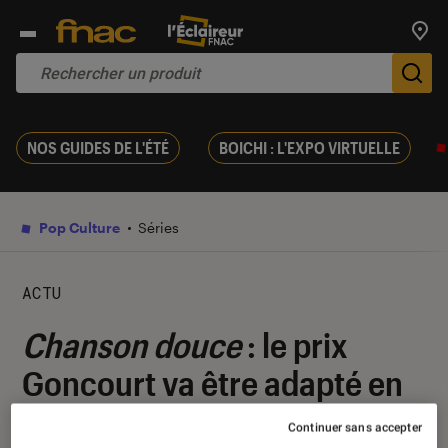
Trouv
De
NOS GUIDES DE L'ÉTÉ
BOICHI : L'EXPO VIRTUELLE
Pop Culture
Séries
ACTU
Chanson douce
: le prix
Goncourt va être adapté en
série par HBO, avec une
Continuer sans accepter