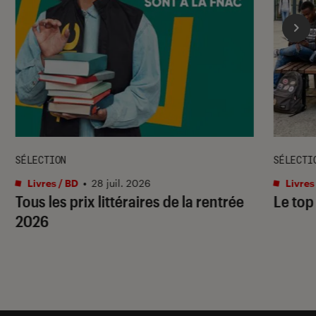
SÉLECTION
SÉLECTI
Livres / BD
•
28 juil. 2026
Livres
Tous les prix littéraires de la rentrée
Le top
2026