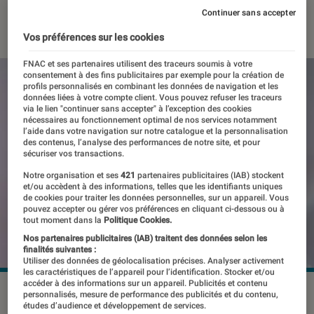
Continuer sans accepter
09 février 2023
・
Par
Benjamin Logerot
Vos préférences sur les cookies
FNAC et ses partenaires utilisent des traceurs soumis à votre
consentement à des fins publicitaires par exemple pour la création de
profils personnalisés en combinant les données de navigation et les
données liées à votre compte client. Vous pouvez refuser les traceurs
via le lien "continuer sans accepter" à l’exception des cookies
nécessaires au fonctionnement optimal de nos services notamment
l’aide dans votre navigation sur notre catalogue et la personnalisation
des contenus, l’analyse des performances de notre site, et pour
sécuriser vos transactions.
Notre organisation et ses
421
partenaires publicitaires (IAB) stockent
et/ou accèdent à des informations, telles que les identifiants uniques
de cookies pour traiter les données personnelles, sur un appareil. Vous
pouvez accepter ou gérer vos préférences en cliquant ci-dessous ou à
tout moment dans la
Politique Cookies.
Nos partenaires publicitaires (IAB) traitent des données selon les
finalités suivantes :
Utiliser des données de géolocalisation précises. Analyser activement
les caractéristiques de l’appareil pour l’identification. Stocker et/ou
accéder à des informations sur un appareil. Publicités et contenu
Le Meta Quest 2 propose déjà un passthrough critiqué pour
personnalisés, mesure de performance des publicités et du contenu,
études d’audience et développement de services.
sa faible qualité.
©Meta