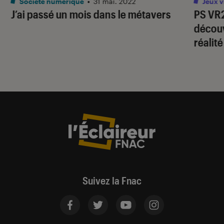
Société numérique
•
31 mai. 2022
Jeux v
J’ai passé un mois dans le métavers
PS VR2
découv
réalité
Suivez la Fnac