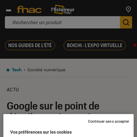
Trouv
De
NOS GUIDES DE L'ÉTÉ
BOICHI : L'EXPO VIRTUELLE
Tech
Société numérique
ACTU
Google sur le point de
dévoiler sa riposte à
Continuer sans accepter
ChatGPT
Vos préférences sur les cookies