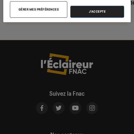
s’accordent sur un marquage
psycho
obligatoire
GÉRER MES PRÉFÉRENCES
J'ACCEPTE
Suivez la Fnac