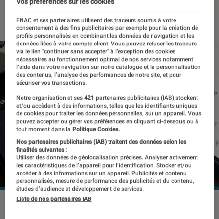
Vos préférences sur les cookies
23 janvier 2023
・
Par
Kesso Diallo
FNAC et ses partenaires utilisent des traceurs soumis à votre
consentement à des fins publicitaires par exemple pour la création de
profils personnalisés en combinant les données de navigation et les
données liées à votre compte client. Vous pouvez refuser les traceurs
via le lien "continuer sans accepter" à l’exception des cookies
nécessaires au fonctionnement optimal de nos services notamment
l’aide dans votre navigation sur notre catalogue et la personnalisation
des contenus, l’analyse des performances de notre site, et pour
sécuriser vos transactions.
Notre organisation et ses
421
partenaires publicitaires (IAB) stockent
et/ou accèdent à des informations, telles que les identifiants uniques
de cookies pour traiter les données personnelles, sur un appareil. Vous
pouvez accepter ou gérer vos préférences en cliquant ci-dessous ou à
tout moment dans la
Politique Cookies.
Nos partenaires publicitaires (IAB) traitent des données selon les
finalités suivantes :
Utiliser des données de géolocalisation précises. Analyser activement
les caractéristiques de l’appareil pour l’identification. Stocker et/ou
accéder à des informations sur un appareil. Publicités et contenu
personnalisés, mesure de performance des publicités et du contenu,
études d’audience et développement de services.
Liste de nos partenaires IAB
Google ne veut pas se laisser dépasser par ChatGPT et
OpenAI.
©Tada Images / Shutterstock