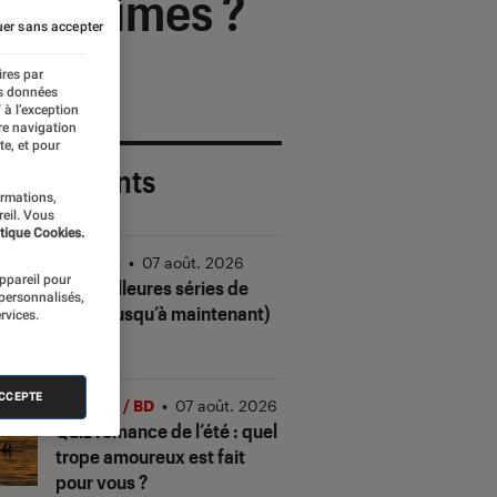
s victimes ?
er sans accepter
ires par
es données
 à l’exception
re navigation
te, et pour
 plus récents
ormations,
reil. Vous
tique Cookies.
Séries
•
07 août. 2026
appareil pour
Les meilleures séries de
 personnalisés,
2026 (jusqu’à maintenant)
rvices.
ACCEPTE
Livres / BD
•
07 août. 2026
Quiz romance de l’été : quel
trope amoureux est fait
pour vous ?