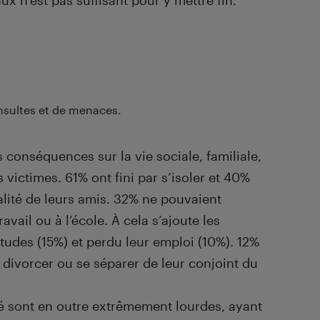
x n’est pas suffisant pour y mettre fin.
insultes et de menaces.
conséquences sur la vie sociale, familiale,
 victimes. 61% ont fini par s’isoler et 40%
alité de leurs amis. 32% ne pouvaient
vail ou à l’école. À cela s’ajoute les
tudes (15%) et perdu leur emploi (10%). 12%
r divorcer ou se séparer de leur conjoint du
é sont en outre extrêmement lourdes, ayant