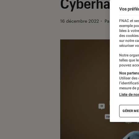
Cyberharcèlem
Vos préfé
16 décembre 2022
・
Par
Kesso Diallo
FNAC et ses
exemple pou
liées à votr
des cookies
sur notre c
sécuriser vo
Notre organ
telles que l
pouvez acce
Nos partenai
Utiliser des
l’identifica
mesure de p
Liste de no
GÉRER ME