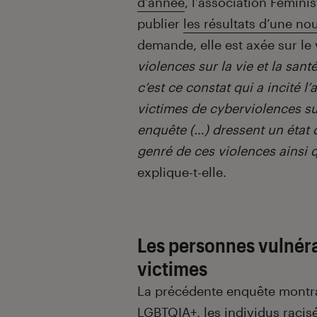
d’année
, l’association Fémini
publier
les résultats d’une no
demande, elle est axée sur le
violences sur la vie et la sa
c’est ce constat qui a incité 
victimes de cyberviolences sur
enquête (…) dressent un état d
genré de ces violences ainsi 
explique-t-elle.
Les personnes vulnéra
victimes
La précédente enquête montrai
LGBTQIA+, les individus racis