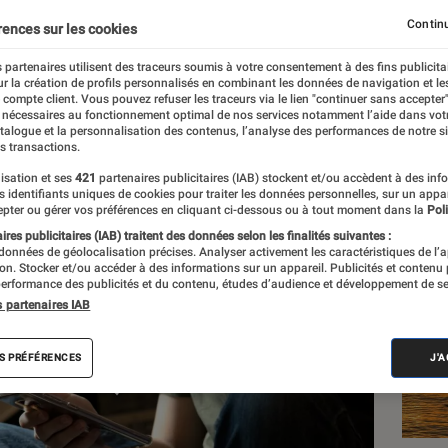
ent : quel vécu pour le
Continu
rences sur les cookies
 partenaires utilisent des traceurs soumis à votre consentement à des fins publicita
r la création de profils personnalisés en combinant les données de navigation et l
e compte client. Vous pouvez refuser les traceurs via le lien "continuer sans accepter"
 nécessaires au fonctionnement optimal de nos services notamment l’aide dans vot
atalogue et la personnalisation des contenus, l’analyse des performances de notre si
s transactions.
Les
isation et ses
421
partenaires publicitaires (IAB) stockent et/ou accèdent à des inf
es identifiants uniques de cookies pour traiter les données personnelles, sur un appa
pter ou gérer vos préférences en cliquant ci-dessous ou à tout moment dans la
Poli
res publicitaires (IAB) traitent des données selon les finalités suivantes :
 données de géolocalisation précises. Analyser activement les caractéristiques de l’
tion. Stocker et/ou accéder à des informations sur un appareil. Publicités et contenu
erformance des publicités et du contenu, études d’audience et développement de se
s partenaires IAB
S PRÉFÉRENCES
J'