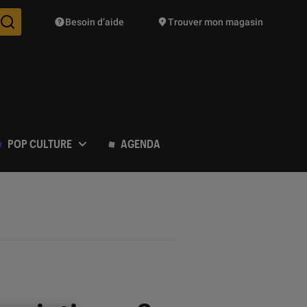
Besoin d’aide
Trouver mon magasin
Des suggestions de produits vont vous être proposées pendant vo
POP CULTURE
AGENDA