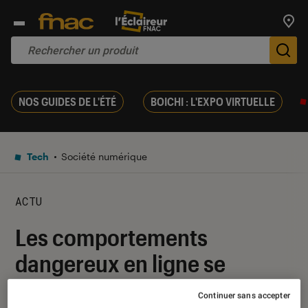
Trouv
De
NOS GUIDES DE L'ÉTÉ
BOICHI : L'EXPO VIRTUELLE
Tech
Société numérique
ACTU
Les comportements
dangereux en ligne se
normalisent chez les jeunes
Continuer sans accepter