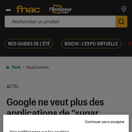
Trouv
De
NOS GUIDES DE L'ÉTÉ
BOICHI : L'EXPO VIRTUELLE
Tech
Application
ACTU
Google ne veut plus des
applications de “sugar
dating” sur le Play Store
Continuer sans accepter