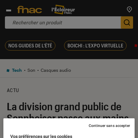
Trouv
De
NOS GUIDES DE L'ÉTÉ
BOICHI : L'EXPO VIRTUELLE
Tech
Son
Casques audio
ACTU
La division grand public de
Sennheiser passe aux mains
d’un spécialiste des aides
Continuer sans accepter
Vos préférences sur les cookies