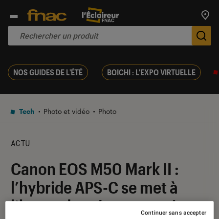
Trouv
De
NOS GUIDES DE L'ÉTÉ
BOICHI : L'EXPO VIRTUELLE
Tech
Photo et vidéo
Photo
ACTU
Canon EOS M50 Mark II :
l’hybride APS-C se met à
l’heure des réseaux sociaux
Continuer sans accepter