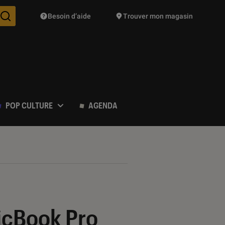
Besoin d’aide
Trouver mon magasin
Des suggestions de produits vont vous être proposées pendant vo
POP CULTURE
AGENDA
icBook Pro