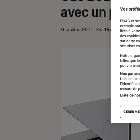
avec un proce
Vos préfé
FNAC et ses
exemple pou
11 janvier 2021
・
Par
Thomas Estimbr
liées à votr
des cookies
sur notre c
sécuriser vo
Notre organ
telles que l
pouvez acce
Nos partenai
Utiliser des
l’identifica
mesure de p
Liste de no
GÉRER ME