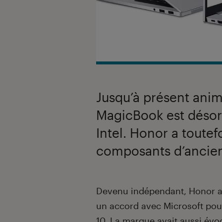
Jusqu’à présent ani
MagicBook est désor
Intel. Honor a toutef
composants d’ancien
Introduction
Devenu indépendant, Honor a
un accord avec Microsoft po
10
. La marque avait aussi évo