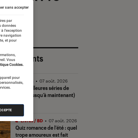
er sans accepter
ires par
es données
 à l’exception
re navigation
te, et pour
ormations,
 plus récents
reil. Vous
tique Cookies.
appareil pour
Séries
•
07 août. 2026
 personnalisés,
Les meilleures séries de
rvices.
2026 (jusqu’à maintenant)
ACCEPTE
Livres / BD
•
07 août. 2026
Quiz romance de l’été : quel
trope amoureux est fait