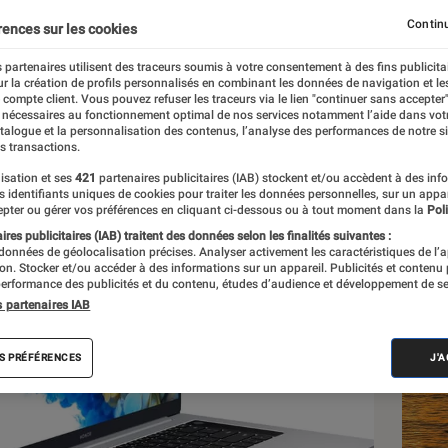
sseur Intel
Continu
rences sur les cookies
 partenaires utilisent des traceurs soumis à votre consentement à des fins publicita
r la création de profils personnalisés en combinant les données de navigation et l
e
e compte client. Vous pouvez refuser les traceurs via le lien "continuer sans accepter"
 nécessaires au fonctionnement optimal de nos services notamment l’aide dans vot
atalogue et la personnalisation des contenus, l’analyse des performances de notre si
s transactions.
isation et ses
421
partenaires publicitaires (IAB) stockent et/ou accèdent à des inf
Les
es identifiants uniques de cookies pour traiter les données personnelles, sur un appa
pter ou gérer vos préférences en cliquant ci-dessous ou à tout moment dans la
Poli
res publicitaires (IAB) traitent des données selon les finalités suivantes :
 données de géolocalisation précises. Analyser activement les caractéristiques de l’
tion. Stocker et/ou accéder à des informations sur un appareil. Publicités et contenu
erformance des publicités et du contenu, études d’audience et développement de se
s partenaires IAB
S PRÉFÉRENCES
J'