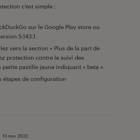
tection c’est simple :
uckDuckGo sur le Google Play store ou
version 5.143.1.
ez vers la section « Plus de la part de
z protection contre le suivi des
petite pastille jaune indiquant « beta ».
es étapes de configuration
•
13 nov. 2022