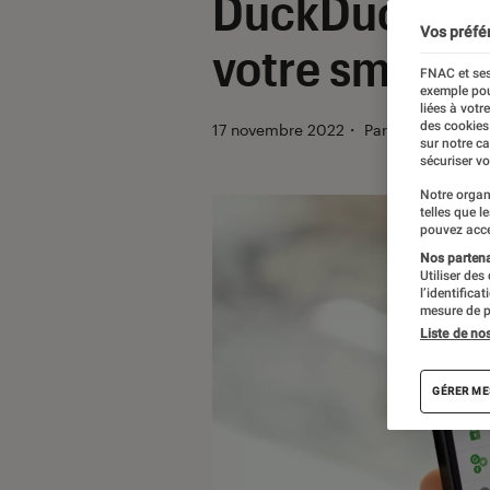
DuckDuckGo v
Vos préfé
votre smartp
FNAC et ses
exemple pou
liées à votr
des cookies
17 novembre 2022
・
Par
Benjamin Lo
sur notre c
sécuriser vo
Notre organ
telles que l
pouvez acce
Nos partenai
Utiliser des
l’identifica
mesure de p
Liste de no
GÉRER ME