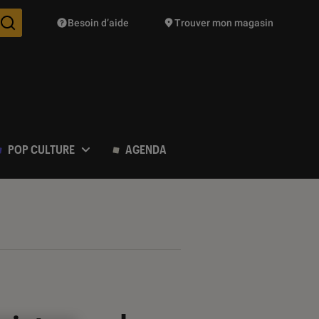
Besoin d’aide
Trouver mon magasin
Des suggestions de produits vont vous être proposées pendant vo
POP CULTURE
AGENDA