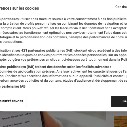
ous aide à bloquer les 
Continu
rences sur les cookies
hone Android, voici co
 partenaires utilisent des traceurs soumis à votre consentement à des fins publicita
r la création de profils personnalisés en combinant les données de navigation et l
e compte client. Vous pouvez refuser les traceurs via le lien "continuer sans accepter"
 nécessaires au fonctionnement optimal de nos services notamment l’aide dans vot
gerot
atalogue et la personnalisation des contenus, l’analyse des performances de notre si
s transactions.
isation et ses
421
partenaires publicitaires (IAB) stockent et/ou accèdent à des inf
es identifiants uniques de cookies pour traiter les données personnelles, sur un appa
Les
pter ou gérer vos préférences en cliquant ci-dessous ou à tout moment dans la
Poli
res publicitaires (IAB) traitent des données selon les finalités suivantes :
 données de géolocalisation précises. Analyser activement les caractéristiques de l’
tion. Stocker et/ou accéder à des informations sur un appareil. Publicités et contenu
erformance des publicités et du contenu, études d’audience et développement de se
s partenaires IAB
S PRÉFÉRENCES
J'