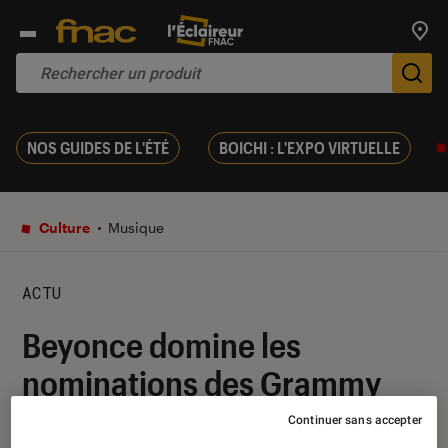
Trouv
De
NOS GUIDES DE L'ÉTÉ
BOICHI : L'EXPO VIRTUELLE
Culture
Musique
ACTU
Beyonce domine les
nominations des Grammy
Awards avec
Renaissance
Continuer sans accepter