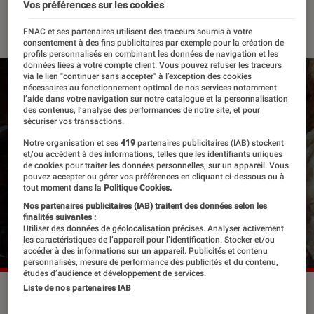
Vos préférences sur les cookies
16 novembre 2022
・
Par
Lisa Muratore
FNAC et ses partenaires utilisent des traceurs soumis à votre
consentement à des fins publicitaires par exemple pour la création de
profils personnalisés en combinant les données de navigation et les
données liées à votre compte client. Vous pouvez refuser les traceurs
via le lien "continuer sans accepter" à l’exception des cookies
nécessaires au fonctionnement optimal de nos services notamment
l’aide dans votre navigation sur notre catalogue et la personnalisation
des contenus, l’analyse des performances de notre site, et pour
sécuriser vos transactions.
Notre organisation et ses
419
partenaires publicitaires (IAB) stockent
et/ou accèdent à des informations, telles que les identifiants uniques
de cookies pour traiter les données personnelles, sur un appareil. Vous
pouvez accepter ou gérer vos préférences en cliquant ci-dessous ou à
tout moment dans la
Politique Cookies.
Nos partenaires publicitaires (IAB) traitent des données selon les
finalités suivantes :
Utiliser des données de géolocalisation précises. Analyser activement
les caractéristiques de l’appareil pour l’identification. Stocker et/ou
accéder à des informations sur un appareil. Publicités et contenu
personnalisés, mesure de performance des publicités et du contenu,
études d’audience et développement de services.
Liste de nos partenaires IAB
Beyonce domine les nominations des Grammy Awards 2023.
@ Mason Poole / Beyonce.com