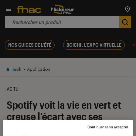
Trouv
De
NOS GUIDES DE L'ÉTÉ
BOICHI : L'EXPO VIRTUELLE
Tech
Application
ACTU
Spotify voit la vie en vert et
creuse l’écart avec ses
concurrents
Continuer sans accepter