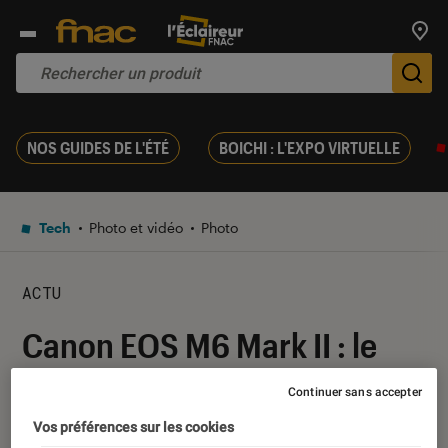
Trouv
De
NOS GUIDES DE L'ÉTÉ
BOICHI : L'EXPO VIRTUELLE
Tech
Photo et vidéo
Photo
ACTU
Canon EOS M6 Mark II : le
nouvel hybride est officiel
Continuer sans accepter
Vos préférences sur les cookies
28 août 2019
・
Par
Laure Renouard