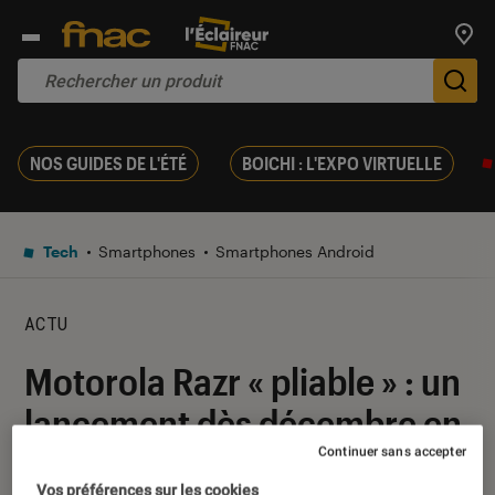
Trouv
De
NOS GUIDES DE L'ÉTÉ
BOICHI : L'EXPO VIRTUELLE
Tech
Smartphones
Smartphones Android
ACTU
Motorola Razr « pliable » : un
lancement dès décembre en
Continuer sans accepter
Europe ?
Vos préférences sur les cookies