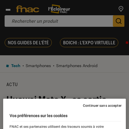
Trouv
De
NOS GUIDES DE L'ÉTÉ
BOICHI : L'EXPO VIRTUELLE
Tech
Smartphones
Smartphones Android
ACTU
Huawei Mate X : sa sortie
Continuer sans accepter
attendra l’automne
Vos préférences sur les cookies
16 août 2019
・
Par
Laure Renouard
FNAC et ses partenaires utilisent des traceurs soumis à votre