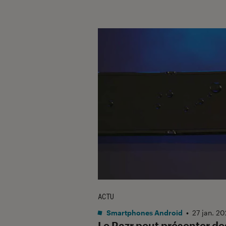
ACTU
Smartphones Android
•
27 jan. 2
Le Razr peut présenter de