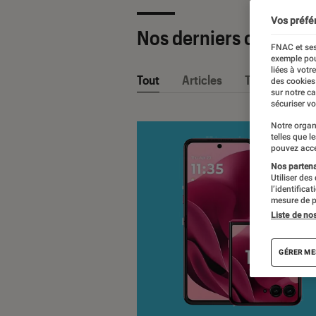
Vos préfé
Nos derniers contenu
FNAC et ses
exemple pou
liées à votr
Tout
Articles
Tests
des cookies
sur notre c
sécuriser vo
Notre organ
telles que l
pouvez acce
Nos partenai
Utiliser des
l’identifica
mesure de p
Liste de no
GÉRER ME