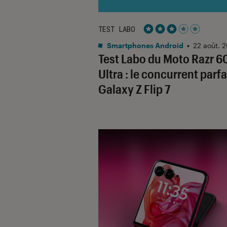
TEST LABO
Noté 3 étoiles sur 5
Smartphones Android
•
22 août. 
Test Labo du Moto Razr 6
Ultra : le concurrent parfa
Galaxy Z Flip 7