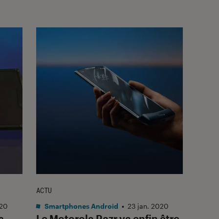
ACTU
020
Smartphones Android
•
23 jan. 2020
s
Le Motorola Razr va enfin être