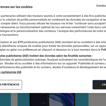
Continu
rences sur les cookies
s
 partenaires utilisent des traceurs soumis à votre consentement à des fins publicita
r la création de profils personnalisés en combinant les données de navigation et l
e compte client. Vous pouvez refuser les traceurs via le lien "continuer sans accepter"
 nécessaires au fonctionnement optimal de nos services notamment l’aide dans vot
atalogue et la personnalisation des contenus, l’analyse des performances de notre si
s transactions.
isation et ses
419
partenaires publicitaires (IAB) stockent et/ou accèdent à des inf
es identifiants uniques de cookies pour traiter les données personnelles, sur un appa
pter ou gérer vos préférences en cliquant ci-dessous ou à tout moment dans la
Poli
res publicitaires (IAB) traitent des données selon les finalités suivantes :
 données de géolocalisation précises. Analyser activement les caractéristiques de l’
tion. Stocker et/ou accéder à des informations sur un appareil. Publicités et contenu
erformance des publicités et du contenu, études d’audience et développement de se
s partenaires IAB
S PRÉFÉRENCES
J'