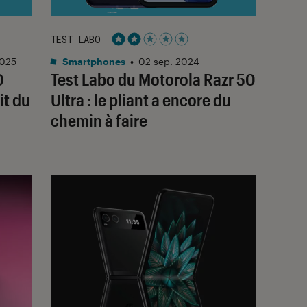
TEST LABO
Noté 2 étoiles sur 5
2025
Smartphones
•
02 sep. 2024
0
Test Labo du Motorola Razr 50
it du
Ultra : le pliant a encore du
chemin à faire