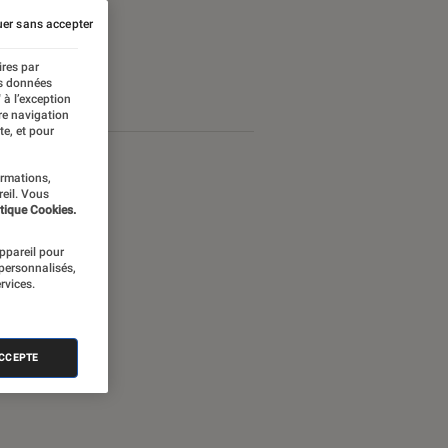
er sans accepter
ires par
es données
 à l’exception
re navigation
te, et pour
ormations,
reil. Vous
tique Cookies.
appareil pour
 personnalisés,
rvices.
ACCEPTE