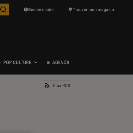
Besoin d’aide
Trouver mon magasin
Des suggestions de produits vont vous être proposées pendant vo
POP CULTURE
AGENDA
Flux RSS