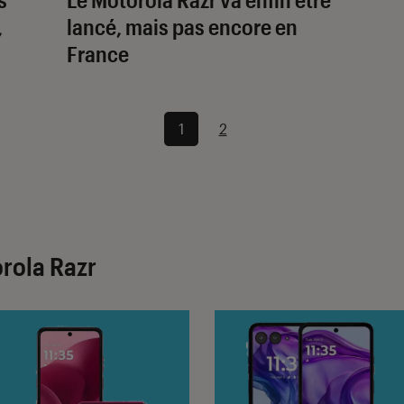
,
lancé, mais pas encore en
France
1
2
orola Razr