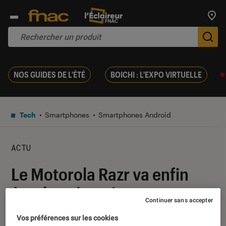
Trouv
De
NOS GUIDES DE L'ÉTÉ
BOICHI : L'EXPO VIRTUELLE
Tech
Smartphones
Smartphones Android
ACTU
Le Motorola Razr va enfin
être lancé, mais pas encore
Continuer sans accepter
en France
Vos préférences sur les cookies