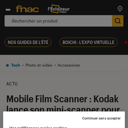
Trouv
De
NOS GUIDES DE L'ÉTÉ
BOICHI : L'EXPO VIRTUELLE
Tech
Photo et vidéo
Accessoires
ACTU
Mobile Film Scanner : Kodak
lance son mini-scanner pour
films et diapositives
Continuer sans accepter