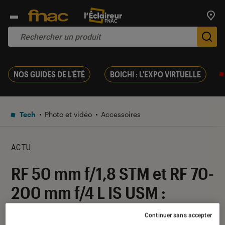
Trouv
De
NOS GUIDES DE L'ÉTÉ
BOICHI : L'EXPO VIRTUELLE
Tech
Photo et vidéo
Accessoires
ACTU
RF 50 mm f/1,8 STM et RF 70-
200 mm f/4 L IS USM :
Canon étoffe son catalogue
Continuer sans accepter