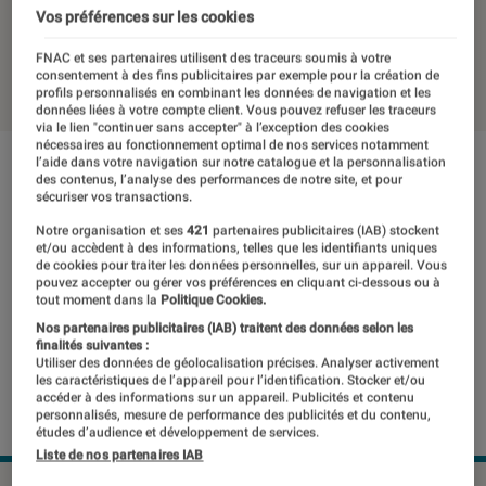
d’optiques pour EOS R
Vos préférences sur les cookies
FNAC et ses partenaires utilisent des traceurs soumis à votre
04 novembre 2020
・
Par
Laure Renouard
consentement à des fins publicitaires par exemple pour la création de
profils personnalisés en combinant les données de navigation et les
données liées à votre compte client. Vous pouvez refuser les traceurs
via le lien "continuer sans accepter" à l’exception des cookies
nécessaires au fonctionnement optimal de nos services notamment
l’aide dans votre navigation sur notre catalogue et la personnalisation
des contenus, l’analyse des performances de notre site, et pour
sécuriser vos transactions.
Notre organisation et ses
421
partenaires publicitaires (IAB) stockent
et/ou accèdent à des informations, telles que les identifiants uniques
de cookies pour traiter les données personnelles, sur un appareil. Vous
pouvez accepter ou gérer vos préférences en cliquant ci-dessous ou à
tout moment dans la
Politique Cookies.
Nos partenaires publicitaires (IAB) traitent des données selon les
finalités suivantes :
Utiliser des données de géolocalisation précises. Analyser activement
les caractéristiques de l’appareil pour l’identification. Stocker et/ou
accéder à des informations sur un appareil. Publicités et contenu
personnalisés, mesure de performance des publicités et du contenu,
études d’audience et développement de services.
Liste de nos partenaires IAB