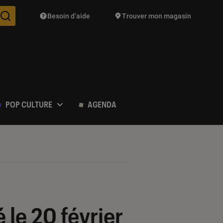
Besoin d’aide
Trouver mon magasin
Des suggestions de produits vont vous être proposées pendant vo
POP CULTURE
AGENDA
le 20 février