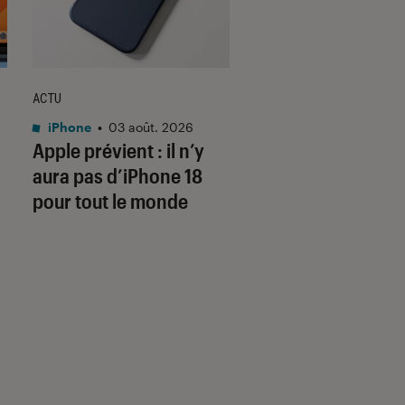
ACTU
ACTU
iPhone
•
03 août. 2026
Smartphones Androi
Apple prévient : il n’y
03 août. 2026
Honor lancera so
aura pas d’iPhone 18
smartphone à ca
pour tout le monde
dansante le même
que les Pixel 11 de
Google