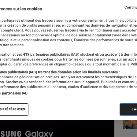
Continu
rences sur les cookies
d
 partenaires utilisent des traceurs soumis à votre consentement à des fins publicita
r la création de profils personnalisés en combinant les données de navigation et l
e compte client. Vous pouvez refuser les traceurs via le lien "continuer sans accepter"
 nécessaires au fonctionnement optimal de nos services notamment l’aide dans vot
Les
atalogue et la personnalisation des contenus, l’analyse des performances de notre si
s transactions.
isation et ses
419
partenaires publicitaires (IAB) stockent et/ou accèdent à des inf
es identifiants uniques de cookies pour traiter les données personnelles, sur un appa
pter ou gérer vos préférences en cliquant ci-dessous ou à tout moment dans la
Poli
res publicitaires (IAB) traitent des données selon les finalités suivantes :
 données de géolocalisation précises. Analyser activement les caractéristiques de l’
tion. Stocker et/ou accéder à des informations sur un appareil. Publicités et contenu
erformance des publicités et du contenu, études d’audience et développement de se
s partenaires IAB
S PRÉFÉRENCES
J'