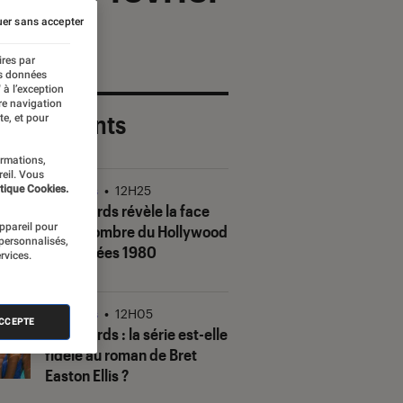
er sans accepter
ires par
es données
 à l’exception
re navigation
 plus récents
te, et pour
ormations,
reil. Vous
tique Cookies.
Séries
•
12H25
The Shards
révèle la face
appareil pour
(très) sombre du Hollywood
 personnalisés,
des années 1980
rvices.
Séries
•
12H05
ACCEPTE
The Shards
: la série est-elle
fidèle au roman de Bret
Easton Ellis ?