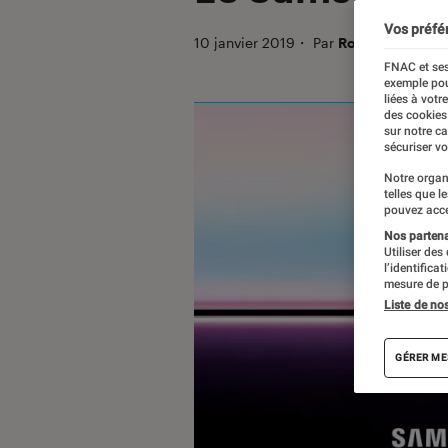
Vos préfé
10 janvier 2019
・
Par
Romain Challan
FNAC et ses
exemple pou
liées à votr
des cookies
sur notre c
sécuriser vo
Notre organ
telles que l
pouvez acce
Nos partenai
Utiliser des
l’identifica
mesure de p
Liste de no
GÉRER ME