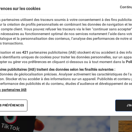
ye à son tour à l’afficha
Continu
rences sur les cookies
 partenaires utilisent des traceurs soumis à votre consentement à des fins publicita
r la création de profils personnalisés en combinant les données de navigation et l
e compte client. Vous pouvez refuser les traceurs via le lien "continuer sans accepter"
 nécessaires au fonctionnement optimal de nos services notamment l’aide dans vot
atalogue et la personnalisation des contenus, l’analyse des performances de notre si
s transactions.
isation et ses
421
partenaires publicitaires (IAB) stockent et/ou accèdent à des inf
es identifiants uniques de cookies pour traiter les données personnelles, sur un appa
Les
pter ou gérer vos préférences en cliquant ci-dessous ou à tout moment dans la
Poli
res publicitaires (IAB) traitent des données selon les finalités suivantes :
 données de géolocalisation précises. Analyser activement les caractéristiques de l’
tion. Stocker et/ou accéder à des informations sur un appareil. Publicités et contenu
erformance des publicités et du contenu, études d’audience et développement de se
s partenaires IAB
S PRÉFÉRENCES
J'