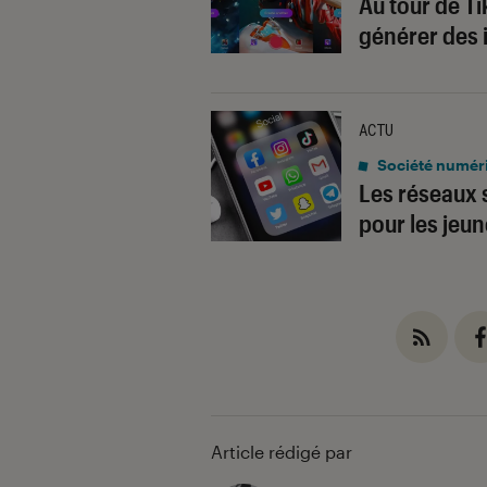
Au tour de T
générer des
ACTU
Société numér
Les réseaux 
pour les jeu
Article rédigé par