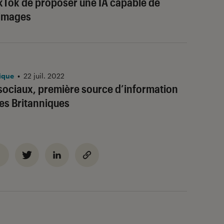
ikTok de proposer une IA capable de
 images
ique
•
22 juil. 2022
sociaux, première source d’information
nes Britanniques