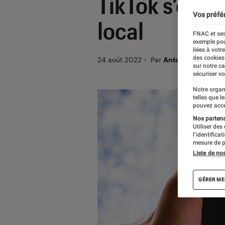
TikTok s’essa
Vos préfé
local
FNAC et ses
exemple pou
liées à votr
des cookies
24 août 2022
・
Par
Antoine Roche
sur notre c
sécuriser vo
Notre organ
telles que l
pouvez acce
Nos partenai
Utiliser des
l’identifica
mesure de p
Liste de no
GÉRER ME