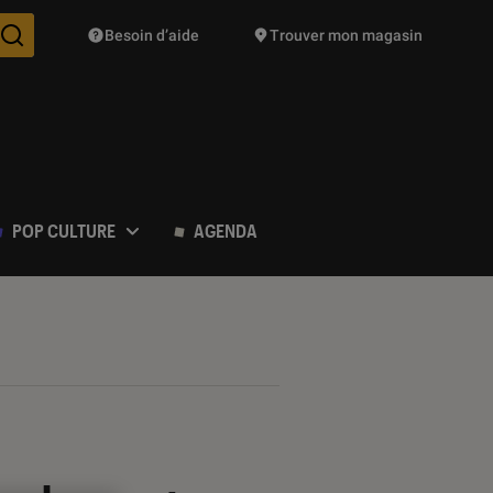
Besoin d’aide
Trouver mon magasin
Des suggestions de produits vont vous être proposées pendant vo
POP CULTURE
AGENDA