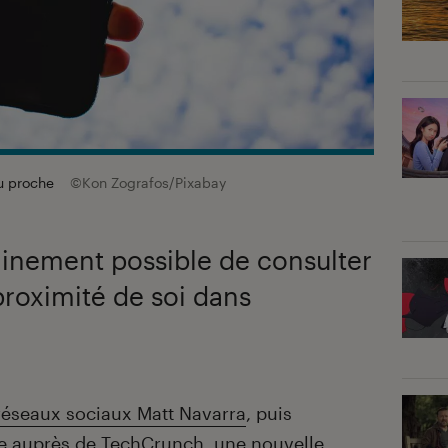
nu proche
©Kon Zografos/Pixabay
hainement possible de consulter
roximité de soi dans
réseaux sociaux Matt Navarra
, puis
le auprès de
TechCrunch
, une nouvelle