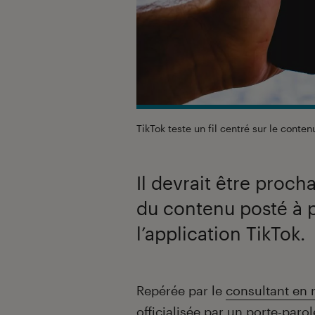
TikTok teste un fil centré sur le conte
Il devrait être proc
du contenu posté à p
l’application TikTok.
Introduction
Repérée par le
consultant en 
officialisée par un porte-paro