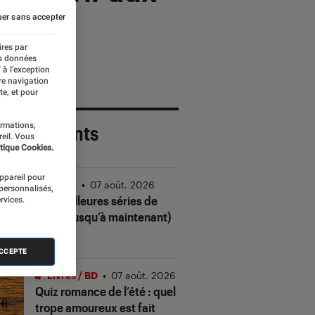
er sans accepter
ires par
es données
 à l’exception
re navigation
te, et pour
ormations,
 plus récents
reil. Vous
tique Cookies.
appareil pour
Séries
•
07 août. 2026
 personnalisés,
Les meilleures séries de
rvices.
2026 (jusqu’à maintenant)
ACCEPTE
Livres / BD
•
07 août. 2026
Quiz romance de l’été : quel
trope amoureux est fait