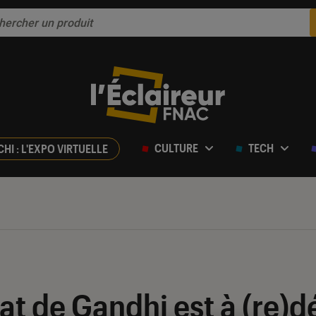
CULTURE
TECH
CHI : L'EXPO VIRTUELLE
t de Gandhi est à (re)d