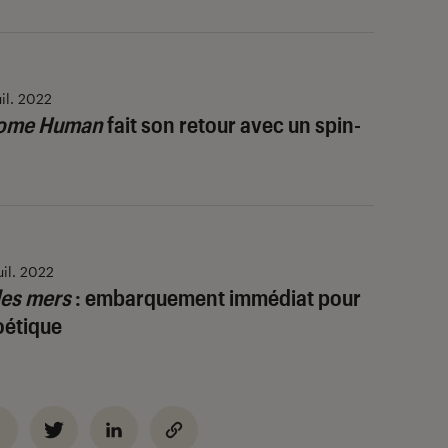
uil. 2022
ecome Human
fait son retour avec un spin-
a
uil. 2022
des mers
: embarquement immédiat pour
oétique