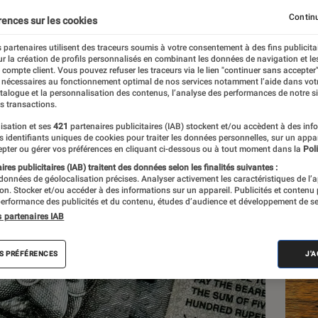
 nobi!
Continu
rences sur les cookies
 partenaires utilisent des traceurs soumis à votre consentement à des fins publicita
r la création de profils personnalisés en combinant les données de navigation et l
eau
e compte client. Vous pouvez refuser les traceurs via le lien "continuer sans accepter"
 nécessaires au fonctionnement optimal de nos services notamment l’aide dans vot
atalogue et la personnalisation des contenus, l’analyse des performances de notre si
s transactions.
isation et ses
421
partenaires publicitaires (IAB) stockent et/ou accèdent à des inf
Les
es identifiants uniques de cookies pour traiter les données personnelles, sur un appa
pter ou gérer vos préférences en cliquant ci-dessous ou à tout moment dans la
Poli
res publicitaires (IAB) traitent des données selon les finalités suivantes :
 données de géolocalisation précises. Analyser activement les caractéristiques de l’
tion. Stocker et/ou accéder à des informations sur un appareil. Publicités et contenu
erformance des publicités et du contenu, études d’audience et développement de se
s partenaires IAB
S PRÉFÉRENCES
J'