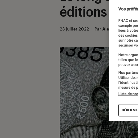
éditions nobi
Vos préfé
FNAC et ses
exemple pou
23 juillet 2022
・
Par
Alexandre Manc
liées à votr
des cookies
sur notre c
sécuriser vo
Notre organ
telles que l
pouvez acce
Nos partenai
Utiliser des
l’identifica
mesure de p
Liste de no
GÉRER ME