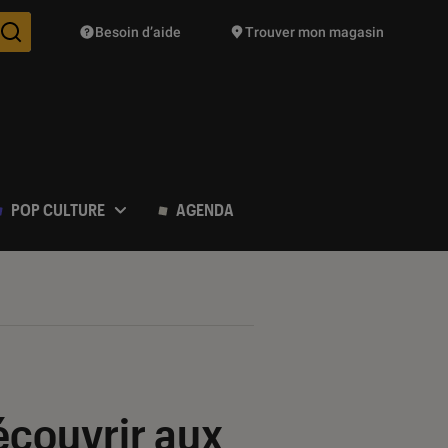
Besoin d’aide
Trouver mon magasin
Des suggestions de produits vont vous être proposées pendant vo
POP CULTURE
AGENDA
écouvrir aux