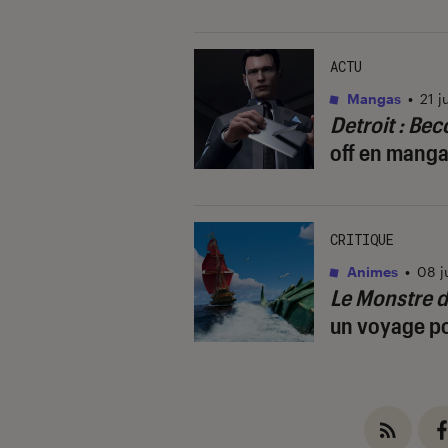
ACTU
Mangas
•
21 j
Detroit : B
off en mang
CRITIQUE
Animes
•
08 j
Le Monstre 
un voyage p