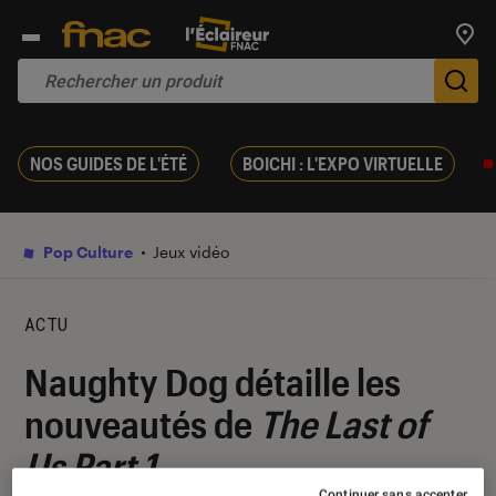
Trouv
De
NOS GUIDES DE L'ÉTÉ
BOICHI : L'EXPO VIRTUELLE
Pop Culture
Jeux vidéo
ACTU
Naughty Dog détaille les
nouveautés de
The Last of
Us Part 1
Continuer sans accepter