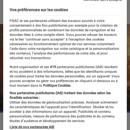
22 juillet 2022
・
Par
Pierre Crochart
Vos préférences sur les cookies
FNAC et ses partenaires utilisent des traceurs soumis à votre
consentement à des fins publicitaires par exemple pour la création de
profils personnalisés en combinant les données de navigation et les
données liées à votre compte client. Vous pouvez refuser les traceurs
via le lien "continuer sans accepter" à l’exception des cookies
nécessaires au fonctionnement optimal de nos services notamment
l’aide dans votre navigation sur notre catalogue et la personnalisation
des contenus, l’analyse des performances de notre site, et pour
sécuriser vos transactions.
Notre organisation et ses
419
partenaires publicitaires (IAB) stockent
et/ou accèdent à des informations, telles que les identifiants uniques
de cookies pour traiter les données personnelles, sur un appareil. Vous
pouvez accepter ou gérer vos préférences en cliquant ci-dessous ou à
tout moment dans la
Politique Cookies.
Nos partenaires publicitaires (IAB) traitent des données selon les
finalités suivantes :
Utiliser des données de géolocalisation précises. Analyser activement
les caractéristiques de l’appareil pour l’identification. Stocker et/ou
accéder à des informations sur un appareil. Publicités et contenu
personnalisés, mesure de performance des publicités et du contenu,
Le remake de The Last of Us est attendu le 2 septembre sur
études d’audience et développement de services.
PS5 et plus tard sur PC
©Sony Interactive Entertainment
Liste de nos partenaires IAB