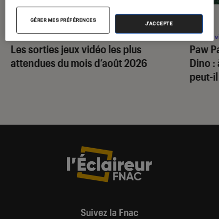
SÉLECTION
ACTU
GÉRER MES PRÉFÉRENCES
J'ACCEPTE
Jeux vidéo
•
24 juil. 2026
Jeux v
Les sorties jeux vidéo les plus
Paw Pa
attendues du mois d’août 2026
Dino
:
peut-il
Suivez la Fnac