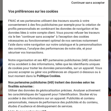
Continuer sans accepter
20 juillet 2022
・
Par
Félix Tardieu
Vos préférences sur les cookies
FNAC et ses partenaires utilisent des traceurs soumis à votre
consentement à des fins publicitaires par exemple pour la création de
profils personnalisés en combinant les données de navigation et les
données liées à votre compte client. Vous pouvez refuser les traceurs
via le lien "continuer sans accepter" à l’exception des cookies
nécessaires au fonctionnement optimal de nos services notamment
l’aide dans votre navigation sur notre catalogue et la personnalisation
des contenus, l’analyse des performances de notre site, et pour
sécuriser vos transactions.
Notre organisation et ses
421
partenaires publicitaires (IAB) stockent
et/ou accèdent à des informations, telles que les identifiants uniques
de cookies pour traiter les données personnelles, sur un appareil. Vous
pouvez accepter ou gérer vos préférences en cliquant ci-dessous ou à
tout moment dans la
Politique Cookies.
Nos partenaires publicitaires (IAB) traitent des données selon les
finalités suivantes :
Utiliser des données de géolocalisation précises. Analyser activement
les caractéristiques de l’appareil pour l’identification. Stocker et/ou
accéder à des informations sur un appareil. Publicités et contenu
personnalisés, mesure de performance des publicités et du contenu,
Steven Spielberg au photocall du "Bon Gros Geant - Le BGG"
études d’audience et développement de services.
lors du 69ème Festival de Cannes, 2016
©Denis