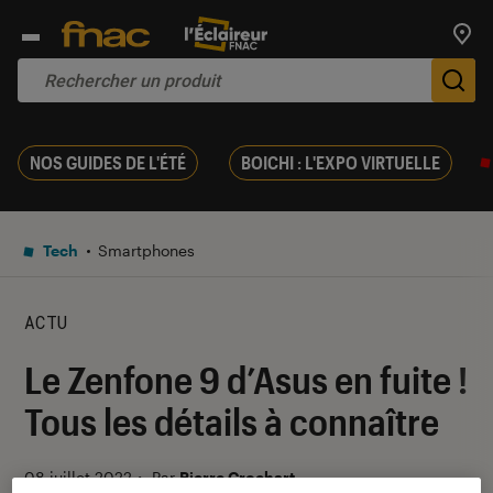
Trouv
De
NOS GUIDES DE L'ÉTÉ
BOICHI : L'EXPO VIRTUELLE
Tech
Smartphones
ACTU
Le Zenfone 9 d’Asus en fuite !
Tous les détails à connaître
08 juillet 2022
・
Par
Pierre Crochart