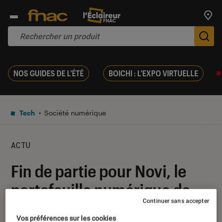
Trouv
De
NOS GUIDES DE L'ÉTÉ
BOICHI : L'EXPO VIRTUELLE
Tech
Société numérique
ACTU
Fin de partie pour Novi, le
portefeuille numérique de
Continuer sans accepter
Meta
Vos préférences sur les cookies