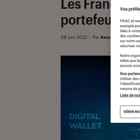
Les Français 
Vos préfé
portefeuille 
FNAC et ses
exemple pou
liées à votr
des cookies
08 juin 2022
・
Par
Kesso Diallo
sur notre c
sécuriser vo
Notre organ
telles que l
pouvez acce
Nos partenai
Utiliser des
l’identifica
mesure de p
Liste de no
GÉRER ME