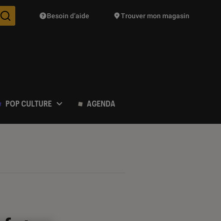
Besoin d’aide
Trouver mon magasin
Des suggestions de produits vont vous être proposées pendant vo
POP CULTURE
AGENDA