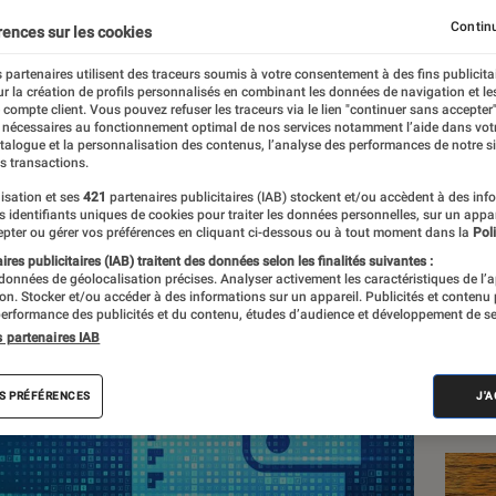
largement favorables au
Continu
rences sur les cookies
européen d’identité num
 partenaires utilisent des traceurs soumis à votre consentement à des fins publicita
r la création de profils personnalisés en combinant les données de navigation et l
e compte client. Vous pouvez refuser les traceurs via le lien "continuer sans accepter"
 nécessaires au fonctionnement optimal de nos services notamment l’aide dans vot
atalogue et la personnalisation des contenus, l’analyse des performances de notre si
s transactions.
isation et ses
421
partenaires publicitaires (IAB) stockent et/ou accèdent à des inf
es identifiants uniques de cookies pour traiter les données personnelles, sur un appa
Les
pter ou gérer vos préférences en cliquant ci-dessous ou à tout moment dans la
Poli
res publicitaires (IAB) traitent des données selon les finalités suivantes :
 données de géolocalisation précises. Analyser activement les caractéristiques de l’
tion. Stocker et/ou accéder à des informations sur un appareil. Publicités et contenu
erformance des publicités et du contenu, études d’audience et développement de se
s partenaires IAB
S PRÉFÉRENCES
J'